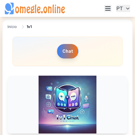
PT
Início
1v1
Chat