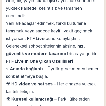
Gelişmiş yayın teknolojisi sayesinde sohbetler
yüksek kalitede, kesintisiz ve tamamen
anonimdir.
Yeni arkadaşlar edinmek, farklı kültürlerle
tanışmak veya sadece keyifli vakit geçirmek
istiyorsan,
FTF Live
bunu kolaylaştırır.
Geleneksel sohbet sitelerinin aksine,
hız,
güvenlik ve modern tasarımı
bir araya getirir.
FTF Live’ın Öne Çıkan Özellikleri
⚡
Anında bağlantı
– Üyelik gerekmeden hemen
sohbet etmeye başla.
🎥
HD video ve net ses
– Her cihazda yüksek
kaliteli iletişim.
🌍
Küresel kullanıcı ağı
– Farklı ülkelerden