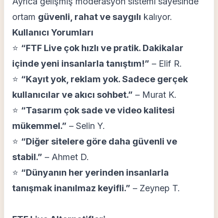
Ayrıca gelişmiş moderasyon sistemi sayesinde
ortam
güvenli, rahat ve saygılı
kalıyor.
Kullanıcı Yorumları
⭐
“FTF Live çok hızlı ve pratik. Dakikalar
içinde yeni insanlarla tanıştım!”
–
Elif R.
⭐
“Kayıt yok, reklam yok. Sadece gerçek
kullanıcılar ve akıcı sohbet.”
–
Murat K.
⭐
“Tasarım çok sade ve video kalitesi
mükemmel.”
–
Selin Y.
⭐
“Diğer sitelere göre daha güvenli ve
stabil.”
–
Ahmet D.
⭐
“Dünyanın her yerinden insanlarla
tanışmak inanılmaz keyifli.”
–
Zeynep T.