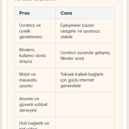
Pros
Cons
Ücretsiz ve
Eşleşmeler bazen
üyelik
rastgele ve uyumsuz
gerektirmez
olabilir
Modern,
Ücretsiz sürümde gelişmiş
kullanıcı dostu
filtreler sınırlı
arayüz
Mobil ve
Yüksek kaliteli bağlantı
masaüstü
için güçlü internet
uyumlu
gerekebilir
Anonim ve
güvenli sohbet
deneyimi
Hızlı bağlantı ve
net video