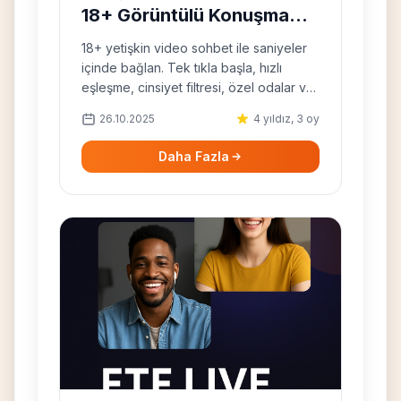
18+ Görüntülü Konuşma
(Ücretsiz)
18+ yetişkin video sohbet ile saniyeler
içinde bağlan. Tek tıkla başla, hızlı
eşleşme, cinsiyet filtresi, özel odalar ve
güvenlik araçları. Mobil uyumlu.
26.10.2025
4 yıldız, 3 oy
Daha Fazla