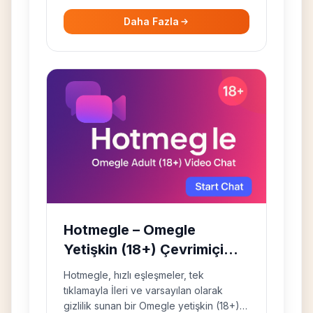
Daha Fazla
Hotmegle – Omegle
Yetişkin (18+) Çevrimiçi
Rastgele Görüntülü Sohbet
Hotmegle, hızlı eşleşmeler, tek
tıklamayla İleri ve varsayılan olarak
gizlilik sunan bir Omegle yetişkin (18+)