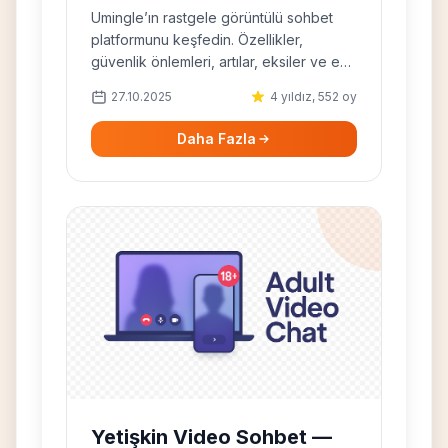
Alternatifler
Umingle’ın rastgele görüntülü sohbet
platformunu keşfedin. Özellikler,
güvenlik önlemleri, artılar, eksiler ve en
iyi alternatiflerle tam inceleme.
27.10.2025
4 yıldız, 552 oy
Daha Fazla
Yetişkin Video Sohbet —