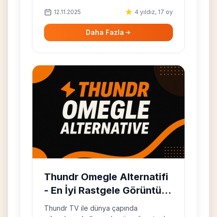
rastgele görüntülü sohbetidir.
12.11.2025
4 yıldız, 17 oy
Daha Fazla
Thundr Omegle Alternatifi
- En İyi Rastgele Görüntülü
Chat
Thundr TV ile dünya çapında