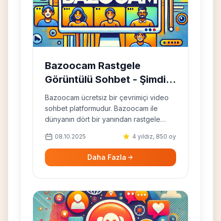
Bazoocam Rastgele
Görüntülü Sohbet - Şimdi
Başla
Bazoocam ücretsiz bir çevrimiçi video
sohbet platformudur. Bazoocam ile
dünyanın dört bir yanından rastgele
yabancılarla anonim olarak konuşun ve
08.10.2025
4 yıldız, 850 oy
birlikte eğlenin.
Daha Fazla