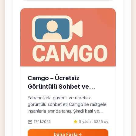
Camgo – Ücretsiz
Görüntülü Sohbet ve
Omegle Alternatifi
Yabancılarla güvenli ve ücretsiz
görüntülü sohbet et! Camgo ile rastgele
insanlarla anında tanış. Şimdi katıl ve
hemen sohbete başla.
17.11.2025
5 yıldız, 6326 oy
Daha Fazla