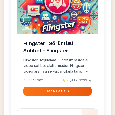
Flingster: Görüntülü
Sohbet - Flingster
Alternatifi
Flingster uygulaması, ücretsiz rastgele
video sohbet platformudur. Flingster
video araması ile yabancılarla tanışın ve
sohbet edin. En iyi Flingster
08.10.2025
4 yıldız, 3233 oy
alternatiflerini deneyin!
Daha Fazla