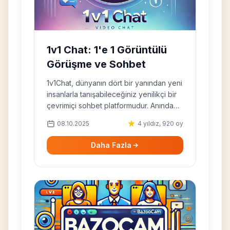
1v1 Chat: 1'e 1 Görüntülü
Görüşme ve Sohbet
1v1Chat, dünyanın dört bir yanından yeni
insanlarla tanışabileceğiniz yenilikçi bir
çevrimiçi sohbet platformudur. Anında
bağlantılar, özelleştirilebilir filtreler ve
08.10.2025
4 yıldız, 920 oy
güçlü moderasyon sunar. Bu sayede
güvenli ve keyifli bir 1'e 1 görüntülü
Daha Fazla
sohbet deneyimi yaşarsınız.