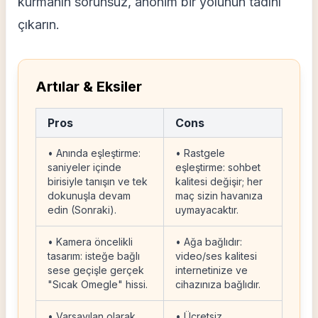
kurmanın sorunsuz, anonim bir yolunun tadını
çıkarın.
Artılar & Eksiler
Pros
Cons
• Anında eşleştirme:
• Rastgele
saniyeler içinde
eşleştirme: sohbet
birisiyle tanışın ve tek
kalitesi değişir; her
dokunuşla devam
maç sizin havanıza
edin (Sonraki).
uymayacaktır.
• Kamera öncelikli
• Ağa bağlıdır:
tasarım: isteğe bağlı
video/ses kalitesi
sese geçişle gerçek
internetinize ve
"Sıcak Omegle" hissi.
cihazınıza bağlıdır.
• Varsayılan olarak
• Ücretsiz