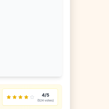
4
/5
(
524
votes)