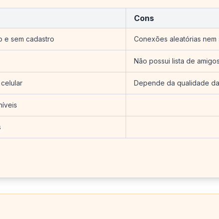
Cons
to e sem cadastro
Conexões aleatórias nem 
Não possui lista de amigos
celular
Depende da qualidade da 
íveis
s