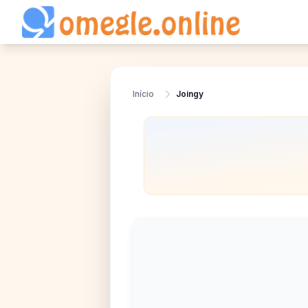
Início
Joingy