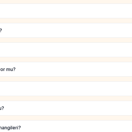
?
yor mu?
u?
 hangileri?