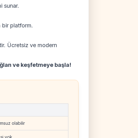
i sunar.
 bir platform.
ktir. Ücretsiz ve modern
ğlan ve keşfetmeye başla!
suz olabilir
şi yok