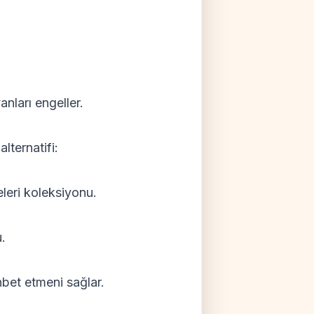
anları engeller.
lternatifi:
eleri koleksiyonu.
.
hbet etmeni sağlar.