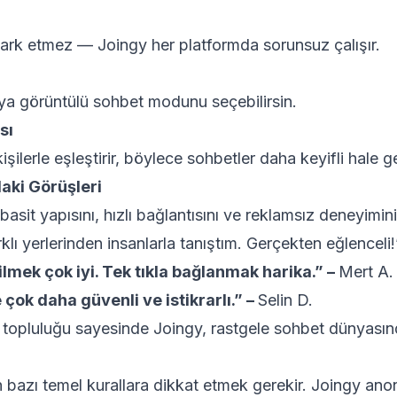
 fark etmez — Joingy her platformda sorunsuz çalışır.
eya görüntülü sohbet modunu seçebilirsin.
sı
işilerle eşleştirir, böylece sohbetler daha keyifli hale ge
daki Görüşleri
basit yapısını, hızlı bağlantısını ve reklamsız deneyimini
lı yerlerinden insanlarla tanıştım. Gerçekten eğlenceli
mek çok iyi. Tek tıkla bağlanmak harika.” –
Mert A.
 çok daha güvenli ve istikrarlı.” –
Selin D.
l topluluğu sayesinde Joingy, rastgele sohbet dünyasın
 bazı temel kurallara dikkat etmek gerekir. Joingy ano