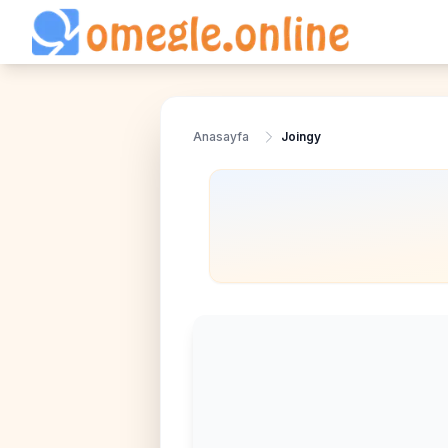
Anasayfa
Joingy