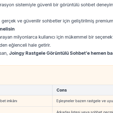
rasyon sistemiyle güvenli bir görüntülü sohbet deneyim
gerçek ve güvenilir sohbetler için geliştirilmiş premium
melisin
ık arayan milyonlarca kullanıcı için mükemmel bir seçene
den eğlenceli hale getirir.
rsan,
Joingy Rastgele Görüntülü Sohbet’e hemen ba
Cons
hbet imkânı
Eşleşmeler bazen rastgele ve uyum
Arkadaş listesi veya sohbet geçmi