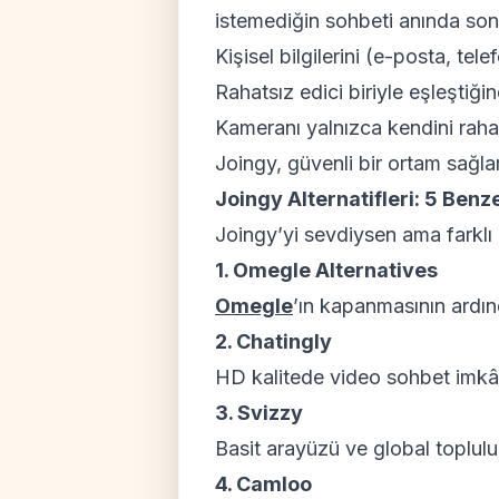
istemediğin sohbeti anında sonl
Kişisel bilgilerini (e-posta, te
Rahatsız edici biriyle eşleştiğ
Kameranı yalnızca kendini rahat
Joingy, güvenli bir ortam sağlam
Joingy Alternatifleri: 5 Benze
Joingy’yi sevdiysen ama farklı p
1. Omegle Alternatives
Omegle
’ın kapanmasının ardın
2. Chatingly
HD kalitede video sohbet imkânı
3. Svizzy
Basit arayüzü ve global toplulu
4. Camloo