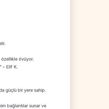
lir.
 özellikle övüyor.
!” –
Elif K.
da güçlü bir yere sahip.
nim bağlantılar sunar ve