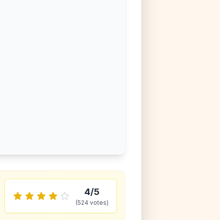
4
/5
(
524
votes)