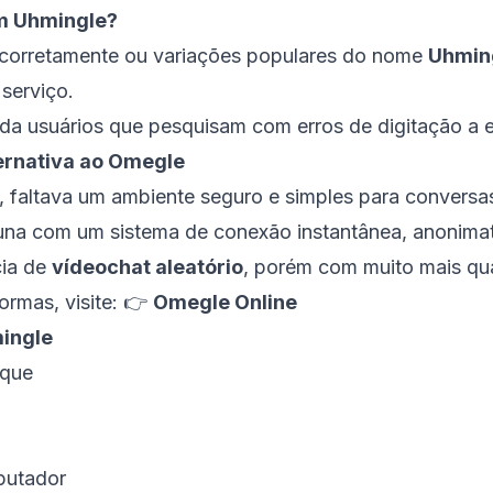
m Uhmingle?
incorretamente ou variações populares do nome
Uhmin
serviço.
da usuários que pesquisam com erros de digitação a e
ernativa ao Omegle
altava um ambiente seguro e simples para conversas 
una com um sistema de conexão instantânea, anonima
cia de
vídeochat aleatório
, porém com muito mais qu
ormas, visite: 👉
Omegle Online
mingle
ique
putador