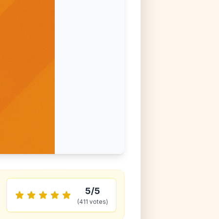
5
/5
(
411
votes)