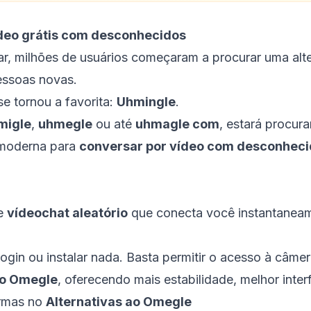
ídeo grátis com desconhecidos
ar, milhões de usuários começaram a procurar uma alte
essoas novas.
e tornou a favorita:
Uhmingle
.
migle
,
uhmegle
ou até
uhmagle com
, estará procur
moderna para
conversar por vídeo com desconhec
de
vídeochat aleatório
que conecta você instantanea
 login ou instalar nada. Basta permitir o acesso à câm
ao Omegle
, oferecendo mais estabilidade, melhor inte
ormas no
Alternativas ao Omegle