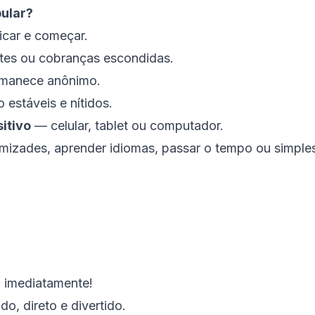
pular?
icar e começar.
tes ou cobranças escondidas.
manece anônimo.
 estáveis e nítidos.
itivo
— celular, tablet ou computador.
 amizades, aprender idiomas, passar o tempo ou simp
 imediatamente!
o, direto e divertido.